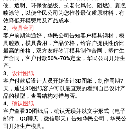
硬、透明、环保食品级、抗老化风化、阻燃)、颜色
喷涂等，以便华民公司为您推荐最优质原材料，有
效降低开模费用及产品成本。
2
、
模具合同
客户前期沟通好，华民公司告知客户模具钢材，模
具腔数，模具费用，产品价格，给客户提供性价比
最高的价格，双方友好签订模具制作合同，塑件生
产合同，客户付款
50%-70%
定金，华民公司开始生
产。
3
、
设计图纸
客户付款后设计人员开始设计
3D
图纸，制作周期
7
天，通过
3D
图纸客户可以最直观的看到自己设计产
品的模型，查看结构对错与否。
4
、
确认图纸
客户查看
3D
图纸后，确认无误并以文字形式（电子
邮件，
QQ
聊天，微信聊天）告知华民公司，华民公
司开始生产模具。